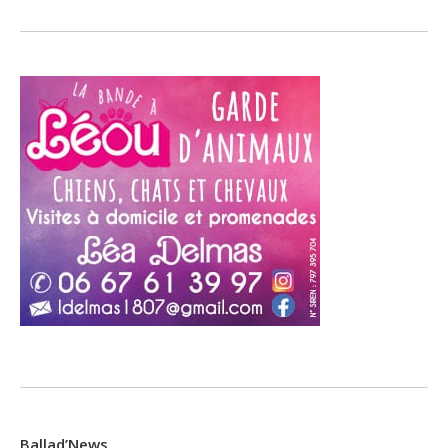
Ballad’News