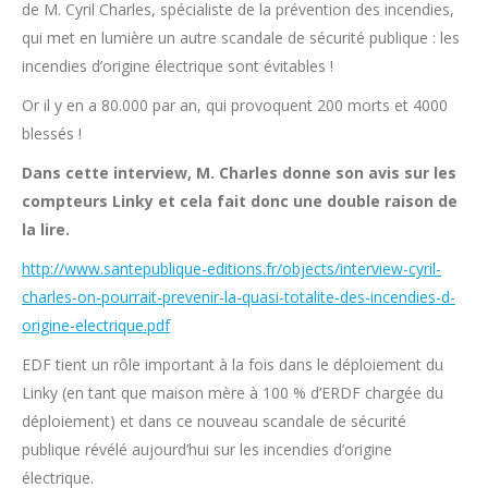
de M. Cyril Charles, spécialiste de la prévention des incendies,
qui met en lumière un autre scandale de sécurité publique : les
incendies d’origine électrique sont évitables !
Or il y en a 80.000 par an, qui provoquent 200 morts et 4000
blessés !
Dans cette interview, M. Charles donne son avis sur les
compteurs Linky et cela fait donc une double raison de
la lire.
http://www.santepublique-editions.fr/objects/interview-cyril-
charles-on-pourrait-prevenir-la-quasi-totalite-des-incendies-d-
origine-electrique.pdf
EDF tient un rôle important à la fois dans le déploiement du
Linky (en tant que maison mère à 100 % d’ERDF chargée du
déploiement) et dans ce nouveau scandale de sécurité
publique révélé aujourd’hui sur les incendies d’origine
électrique.