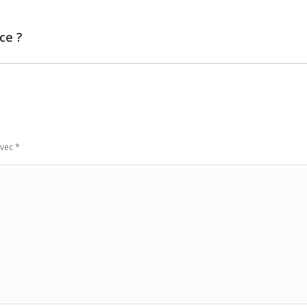
ce ?
Next
post:
avec
*