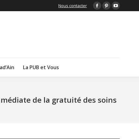
Nous contacter
Facebook
Pinterest
YouTube
page
page
page
opens
opens
opens
in
in
in
new
new
new
window
window
window
lad’Ain
La PUB et Vous
mmédiate de la gratuité des soins