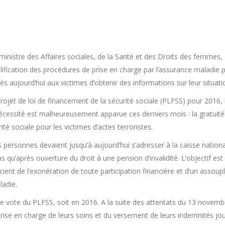
ministre des Affaires sociales, de la Santé et des Droits des femmes,
plification des procédures de prise en charge par l’assurance maladie
s aujourd’hui aux victimes d’obtenir des informations sur leur situati
rojet de loi de financement de la sécurité sociale (PLFSS) pour 2016
cessité est malheureusement apparue ces derniers mois : la gratuité d
ité sociale pour les victimes d’actes terroristes.
personnes devaient jusqu’à aujourd’hui s’adresser à la caisse national
ins qu’après ouverture du droit à une pension d’invalidité. L’objectif 
icient de l’exonération de toute participation financière et d’un assou
ladie.
 le vote du PLFSS, soit en 2016. A la suite des attentats du 13 novemb
la prise en charge de leurs soins et du versement de leurs indemnités 