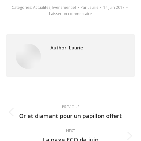
Categories:
Actualités
,
Evenementiel
Par
Laurie
14 juin 2017
Laisser un commentaire
Author:
Laurie
Post
PREVIOUS
navigation
Or et diamant pour un papillon offert
Previous
post:
NEXT
La page ECO de juin
Next