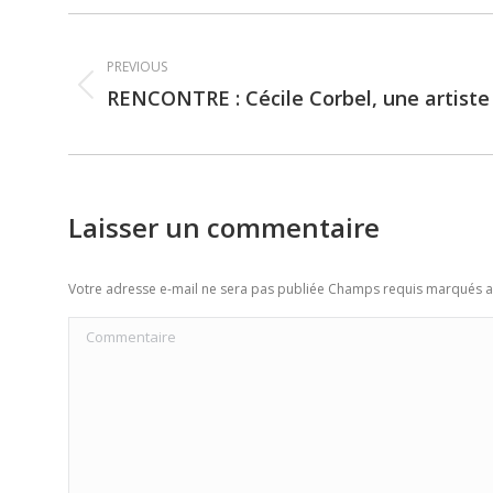
Post
PREVIOUS
navigation
RENCONTRE : Cécile Corbel, une artiste
Previous
post:
Laisser un commentaire
Votre adresse e-mail ne sera pas publiée Champs requis marqués 
Commentaire