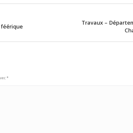
Travaux – Départem
 féérique
Next
Ch
post:
avec
*