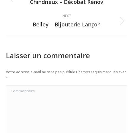
navigation
Chindrieux – Décobat Rénov
Previous
post:
NEXT
Belley – Bijouterie Lançon
Next
post:
Laisser un commentaire
Votre adresse e-mail ne sera pas publiée Champs requis marqués avec
*
Commentaire