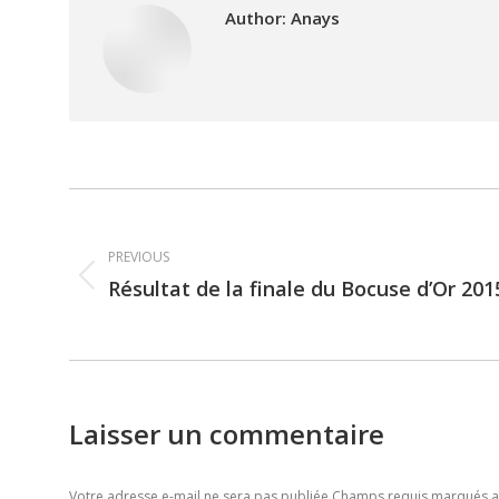
Author:
Anays
Post
navigation
PREVIOUS
Résultat de la finale du Bocuse d’Or 201
Previous
post:
Laisser un commentaire
Votre adresse e-mail ne sera pas publiée Champs requis marqués 