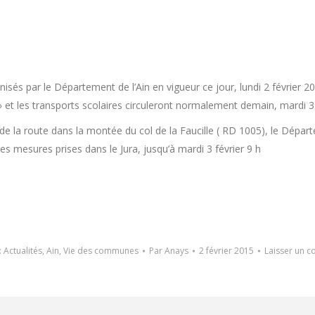
isés par le Département de l’Ain en vigueur ce jour, lundi 2 février 2
 et les transports scolaires circuleront normalement demain, mardi 3 
 de la route dans la montée du col de la Faucille ( RD 1005), le Départe
les mesures prises dans le Jura, jusqu’à mardi 3 février 9 h
:
Actualités
,
Ain
,
Vie des communes
Par
Anays
2 février 2015
Laisser un 