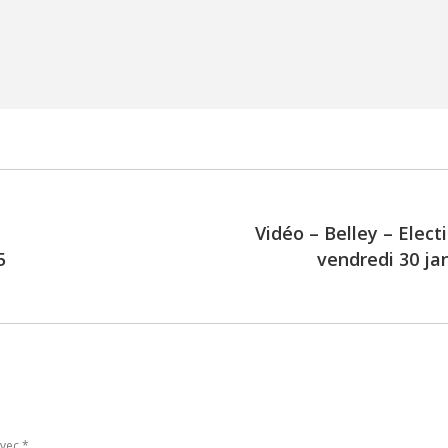
Vidéo – Belley – Elect
5
vendredi 30 ja
Next
post:
avec
*