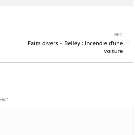
NEXT
Faits divers – Belley : Incendie d’une
Next
voiture
post:
avec
*