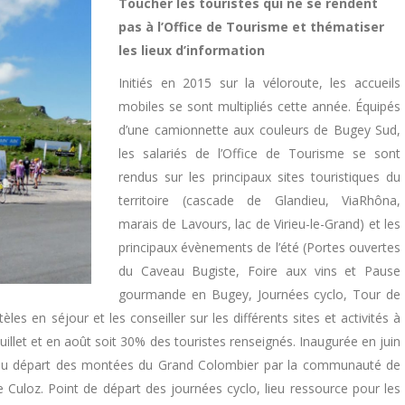
Toucher les touristes qui ne se rendent
pas à l’Office de Tourisme et thématiser
les lieux d’information
Initiés en 2015 sur la véloroute, les accueils
mobiles se sont multipliés cette année. Équipés
d’une camionnette aux couleurs de Bugey Sud,
les salariés de l’Office de Tourisme se sont
rendus sur les principaux sites touristiques du
territoire (cascade de Glandieu, ViaRhôna,
marais de Lavours, lac de Virieu-le-Grand) et les
principaux évènements de l’été (Portes ouvertes
du Caveau Bugiste, Foire aux vins et Pause
gourmande en Bugey, Journées cyclo, Tour de
les en séjour et les conseiller sur les différents sites et activités à
juillet et en août soit 30% des touristes renseignés. Inaugurée en juin
lée au départ des montées du Grand Colombier par la communauté de
loz. Point de départ des journées cyclo, lieu ressource pour les