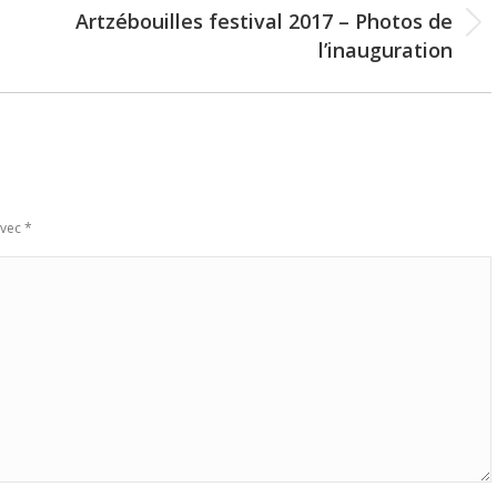
Artzébouilles festival 2017 – Photos de
Next
l’inauguration
post:
avec
*