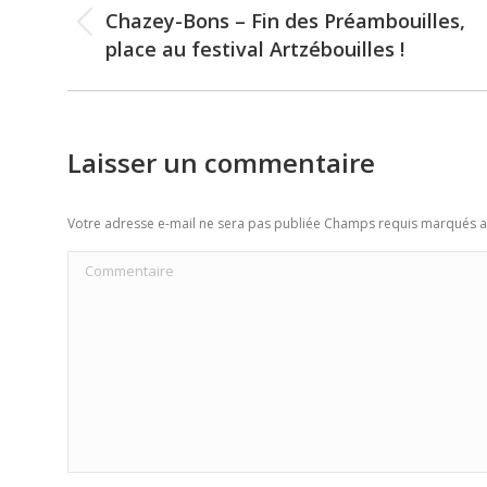
navigation
Chazey-Bons – Fin des Préambouilles,
Previous
place au festival Artzébouilles !
post:
Laisser un commentaire
Votre adresse e-mail ne sera pas publiée Champs requis marqués 
Commentaire