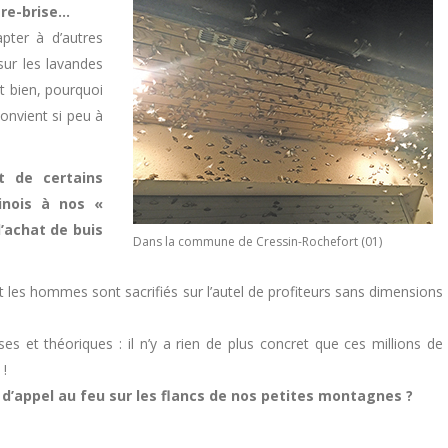
are-brise…
pter à d’autres
sur les lavandes
nt bien, pourquoi
onvient si peu à
t de certains
inois à nos «
l’achat de buis
Dans la commune de Cressin-Rochefort (01)
 et les hommes sont sacrifiés sur l’autel de profiteurs sans dimensions
es et théoriques : il n’y a rien de plus concret que ces millions de
 !
 d’appel au feu sur les flancs de nos petites montagnes ?