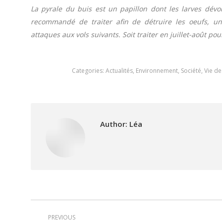
La pyrale du buis est un papillon dont les larves dévor
recommandé de traiter afin de détruire les oeufs, un
attaques aux vols suivants. Soit traiter en juillet-août p
Categories:
Actualités
,
Environnement
,
Société
,
Vie d
Author:
Léa
Post
PREVIOUS