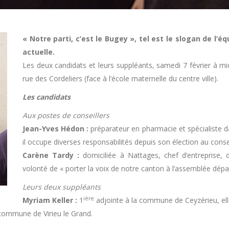
« Notre parti, c’est le Bugey », tel est le slogan de l’
actuelle.
Les deux candidats et leurs suppléants, samedi 7 février à m
rue des Cordeliers (face à l’école maternelle du centre ville).
Les candidats
Aux postes de conseillers
Jean-Yves Hédon :
préparateur en pharmacie et spécialiste d
il occupe diverses responsabilités depuis son élection au conse
Carène Tardy :
domiciliée à Nattages, chef d’entreprise, d
volonté de « porter la voix de notre canton à l’assemblée dép
Leurs deux suppléants
ière
Myriam Keller :
1
adjointe à la commune de Ceyzérieu, elle
a commune de Virieu le Grand.