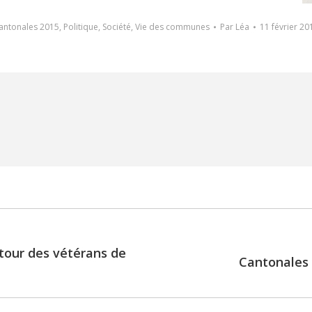
antonales 2015
,
Politique
,
Société
,
Vie des communes
Par
Léa
11 février 20
etour des vétérans de
Cantonales :
Next
post: