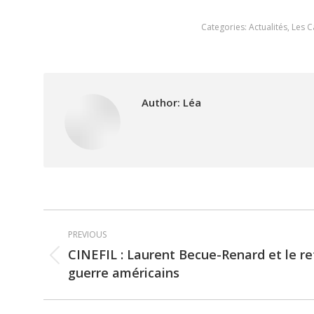
Categories:
Actualités
,
Les C
Author:
Léa
Post
PREVIOUS
navigation
CINEFIL : Laurent Becue-Renard et le r
Previous
guerre américains
post: