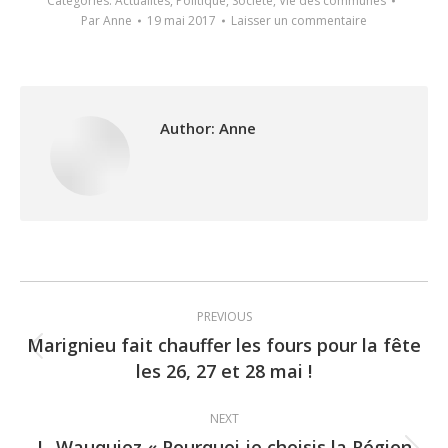
Categories:
Actualités
,
Politique
,
Société
,
Vie des communes
Par
Anne
19 mai 2017
Laisser un commentaire
Author:
Anne
Post
PREVIOUS
navigation
Marignieu fait chauffer les fours pour la fête
Previous
les 26, 27 et 28 mai !
post:
NEXT
L. Wauquiez « Pourquoi je choisis la Région