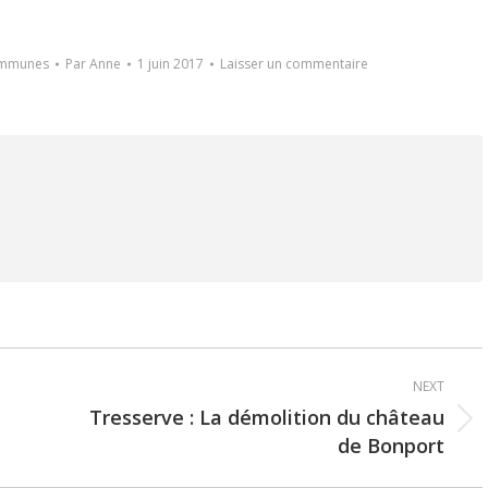
ommunes
Par
Anne
1 juin 2017
Laisser un commentaire
NEXT
Tresserve : La démolition du château
Next
de Bonport
post: