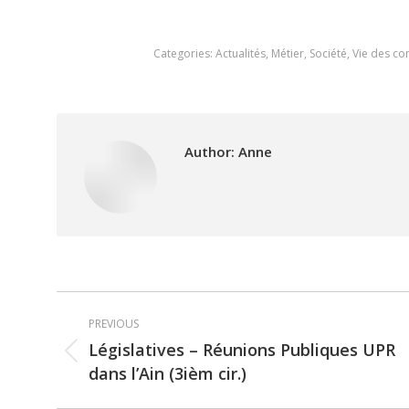
Categories:
Actualités
,
Métier
,
Société
,
Vie des c
Author:
Anne
Post
PREVIOUS
navigation
Législatives – Réunions Publiques UPR
Previous
dans l’Ain (3ièm cir.)
post: