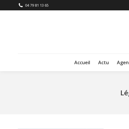
04 79 81 13 65
Accueil
Actu
Agen
Lé