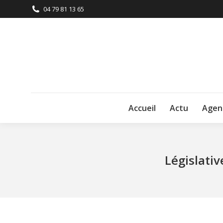
04 79 81 13 65
Accueil
Actu
Agen
Législativ