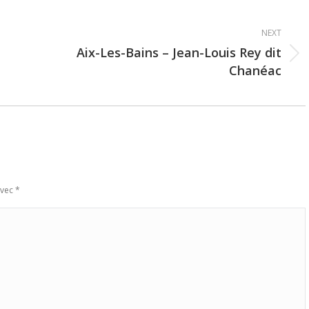
NEXT
Aix-Les-Bains – Jean-Louis Rey dit
Next
Chanéac
post:
avec
*