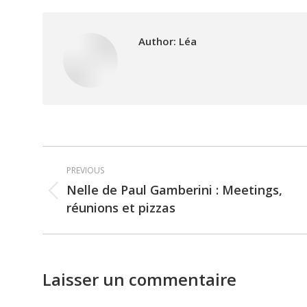
Author:
Léa
Post
PREVIOUS
navigation
Nelle de Paul Gamberini : Meetings,
Previous
réunions et pizzas
post:
Laisser un commentaire