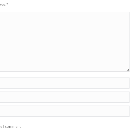
avec
*
me I comment.