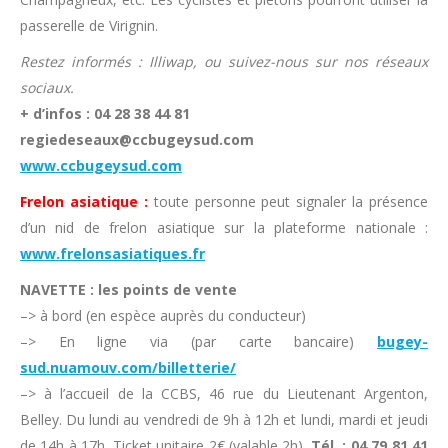
passerelle de Virignin.
Restez informés : Illiwap, ou suivez-nous sur nos réseaux
sociaux.
+ d’infos : 04 28 38 44 81
regiedeseaux@ccbugeysud.com
www.ccbugeysud.com
Frelon asiatique :
toute personne peut signaler la présence
d’un nid de frelon asiatique sur la plateforme nationale :
www.frelonsasiatiques.fr
NAVETTE : les points de vente
–> à bord (en espèce auprès du conducteur)
–> En ligne via (par carte bancaire)
bugey-
sud.nuamouv.com/billetterie/
–> à l’accueil de la CCBS, 46 rue du Lieutenant Argenton,
Belley. Du lundi au vendredi de 9h à 12h et lundi, mardi et jeudi
de 14h à 17h. Ticket unitaire 2€ (valable 2h).
Tél. : 04 79 81 41