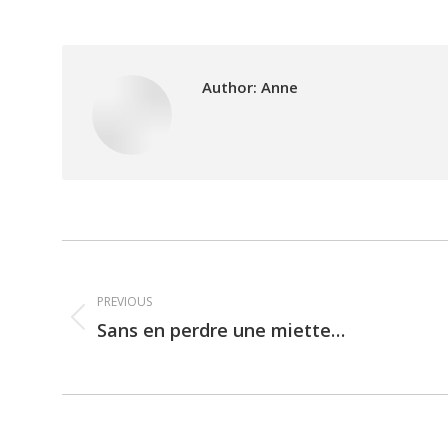
Author:
Anne
Post
navigation
PREVIOUS
Sans en perdre une miette…
Previous
post: