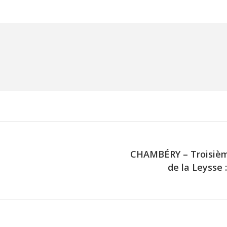
CHAMBÉRY – Troisième
de la Leysse 
Next
post: