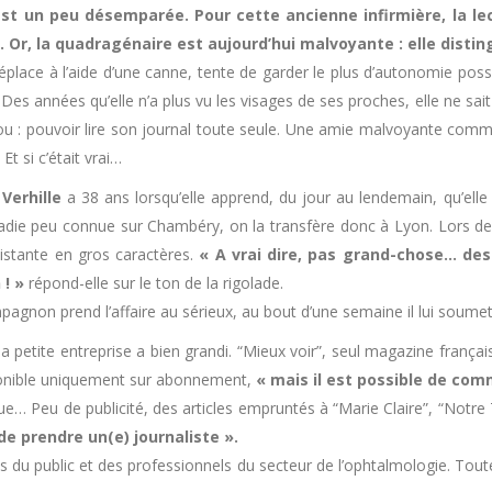
st un peu désemparée. Pour cette ancienne infirmière, la le
l. Or, la quadragénaire est aujourd’hui malvoyante : elle distin
déplace à l’aide d’une canne, tente de garder le plus d’autonomie poss
Des années qu’elle n’a plus vu les visages de ses proches, elle ne sai
fou : pouvoir lire son journal toute seule. Une amie malvoyante comme 
 Et si c’était vrai…
Verhille
a 38 ans lorsqu’elle apprend, du jour au lendemain, qu’elle
die peu connue sur Chambéry, on la transfère donc à Lyon. Lors de s
existante en gros caractères.
« A vrai dire, pas grand-chose… des
 ! »
répond-elle sur le ton de la rigolade.
agnon prend l’affaire au sérieux, au bout d’une semaine il lui soumet
la petite entreprise a bien grandi. “Mieux voir”, seul magazine françai
ponible uniquement sur abonnement,
« mais il est possible de co
e… Peu de publicité, des articles empruntés à “Marie Claire”, “Notre
de prendre un(e) journaliste ».
s du public et des professionnels du secteur de l’ophtalmologie. Toute 