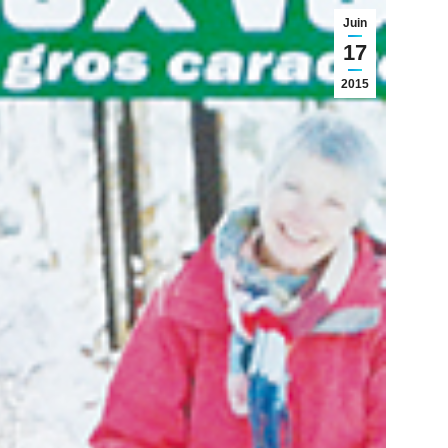
Juin
17
2015