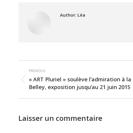
Author:
Léa
Post
PREVIOUS
navigation
« ART Pluriel » soulève l’admiration à la
Previous
Belley, exposition jusqu’au 21 juin 2015
post:
Laisser un commentaire