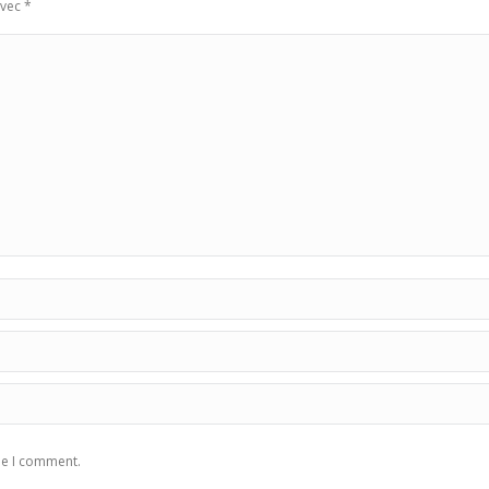
avec
*
me I comment.