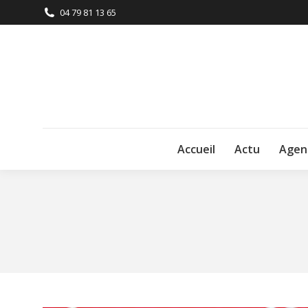
04 79 81 13 65
Accueil
Actu
Agen