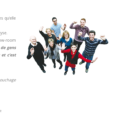
s qu’elle
yse.
show-room
 de gens
et c’est
Bouchage
e