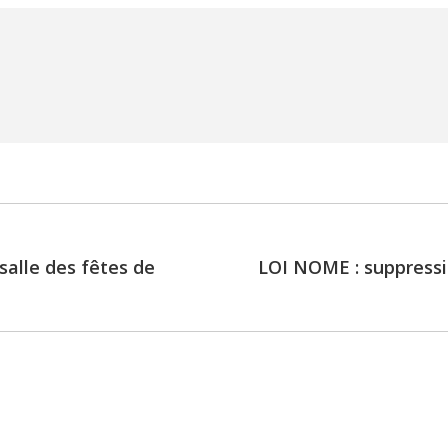
 salle des fêtes de
LOI NOME : suppressio
Next
post: