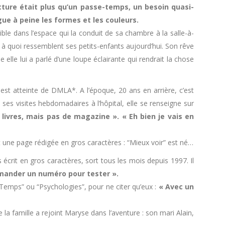
cture était plus qu’un passe-temps, un besoin quasi-
gue à peine les formes et les couleurs.
ible dans l’espace qui la conduit de sa chambre à la salle-à-
t à quoi ressemblent ses petits-enfants aujourd’hui. Son rêve
elle lui a parlé d’une loupe éclairante qui rendrait la chose
 est atteinte de DMLA*. A l’époque, 20 ans en arrière, c’est
es visites hebdomadaires à l’hôpital, elle se renseigne sur
 livres, mais pas de magazine ». « Eh bien je vais en
 une page rédigée en gros caractères : “Mieux voir” est né…
s écrit en gros caractères, sort tous les mois depuis 1997. Il
mmander un numéro pour tester ».
 Temps” ou “Psychologies”, pour ne citer qu’eux :
« Avec un
la famille a rejoint Maryse dans l’aventure : son mari Alain,