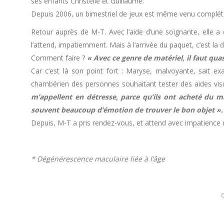
ses enfants Christelle et Guillaume.
Depuis 2006, un bimestriel de jeux est même venu compléter l
Retour auprès de M-T. Avec l’aide d’une soignante, elle a
l’attend, impatiemment. Mais à l’arrivée du paquet, c’est la dés
Comment faire ?
« Avec ce genre de matériel, il faut qua
Car c’est là son point fort : Maryse, malvoyante, sait ex
chambérien des personnes souhaitant tester des aides visue
m’appellent en détresse, parce qu’ils ont acheté du mat
souvent beaucoup d’émotion de trouver le bon objet ».
Depuis, M-T a pris rendez-vous, et attend avec impatience
* Dégénérescence maculaire liée à l’âge