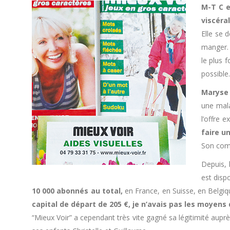
M-T C e
viscéra
Elle se 
manger. 
le plus 
possible.
Maryse 
une mala
l’offre 
faire un
Son comp
Depuis, 
est dis
10 000 abonnés au total,
en France, en Suisse, en Belgiqu
capital de départ de 205 €, je n’avais pas les moyens 
“Mieux Voir” a cependant très vite gagné sa légitimité auprè