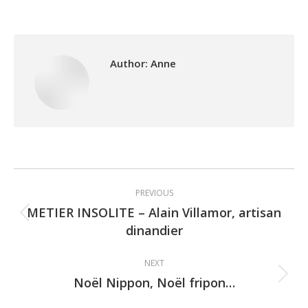
Author:
Anne
Post
PREVIOUS
navigation
METIER INSOLITE – Alain Villamor, artisan
Previous
dinandier
post:
NEXT
Noël Nippon, Noël fripon…
Next
post: