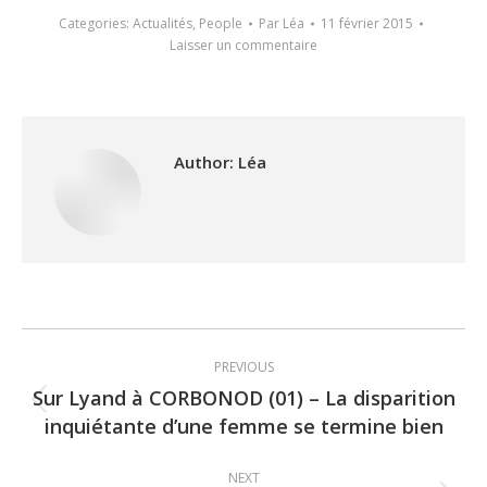
Categories:
Actualités
,
People
Par
Léa
11 février 2015
Laisser un commentaire
Author:
Léa
Post
PREVIOUS
navigation
Sur Lyand à CORBONOD (01) – La disparition
Previous
inquiétante d’une femme se termine bien
post:
NEXT