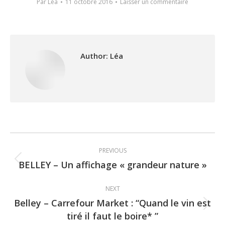
Par
Léa
11 octobre 2016
Laisser un commentaire
Author:
Léa
Post
PREVIOUS
navigation
BELLEY – Un affichage « grandeur nature »
Previous
post:
NEXT
Belley – Carrefour Market : “Quand le vin est
Next
tiré il faut le boire* ”
post: