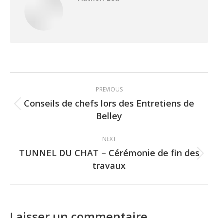
Post
PREVIOUS
navigation
Conseils de chefs lors des Entretiens de
Previous
Belley
post:
NEXT
TUNNEL DU CHAT – Cérémonie de fin des
Next
travaux
post:
Laisser un commentaire