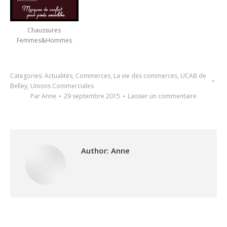
Chaussures
Femmes&Hommes
Categories:
Actualités
,
Commerces
,
La vie des commerces
,
UCAB de
Belley
,
Unions Commerciales
Par
Anne
29 septembre 2015
Laisser un commentaire
Author:
Anne