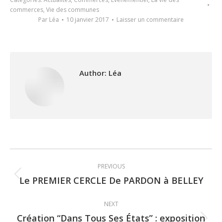
commerces
,
Vie des communes
Par
Léa
10 janvier 2017
Laisser un commentaire
Author:
Léa
Post
PREVIOUS
navigation
Le PREMIER CERCLE De PARDON à BELLEY
Previous
post:
NEXT
Création “Dans Tous Ses États” : exposition