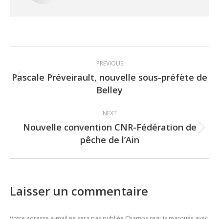
Post
PREVIOUS
navigation
Pascale Préveirault, nouvelle sous-préfète de
Previous
Belley
post:
NEXT
Nouvelle convention CNR-Fédération de
Next
pêche de l’Ain
post:
Laisser un commentaire
Votre adresse e-mail ne sera pas publiée Champs requis marqués avec