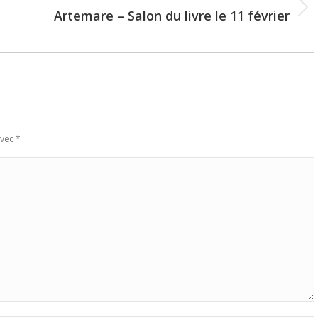
Artemare – Salon du livre le 11 février
Next
post:
avec
*