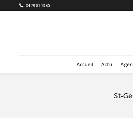
04 79 81 13 65
Accueil
Actu
Agen
St-Ge