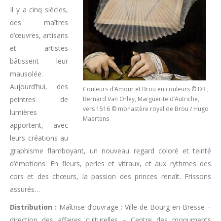
Il y a cinq siècles,
des maîtres
d’œuvres, artisans
et artistes
bâtissent leur
mausolée.
Aujourd’hui, des
Couleurs d’Amour et Brou en couleurs © DR ;
peintres de
Bernard Van Orley, Marguerite d’Autriche,
vers 1516 © monastère royal de Brou / Hugo
lumières
Maertens
apportent, avec
leurs créations au
graphisme flamboyant, un nouveau regard coloré et teinté
d’émotions. En fleurs, perles et vitraux, et aux rythmes des
cors et des chœurs, la passion des princes renaît. Frissons
assurés…
Distribution :
Maîtrise d’ouvrage : Ville de Bourg-en-Bresse –
direction des affaires culturelles – Centre des monuments