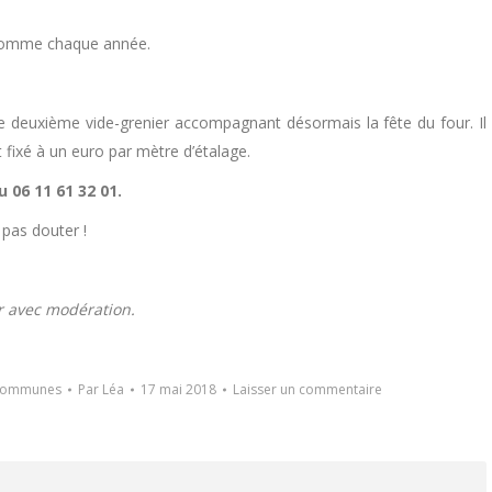
rs comme chaque année.
le deuxième vide-grenier accompagnant désormais la fête du four. Il
t fixé à un euro par mètre d’étalage.
 06 11 61 32 01.
 pas douter !
r avec modération.
 communes
Par
Léa
17 mai 2018
Laisser un commentaire