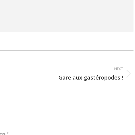
NEXT
Gare aux gastéropodes !
Next
post:
avec
*