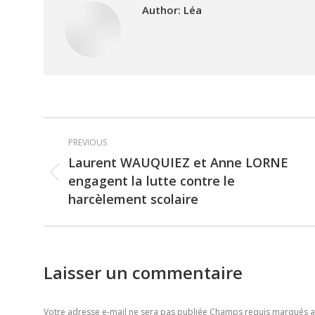
Author:
Léa
Post
PREVIOUS
navigation
Laurent WAUQUIEZ et Anne LORNE
engagent la lutte contre le
Previous
harcèlement scolaire
post:
Laisser un commentaire
Votre adresse e-mail ne sera pas publiée Champs requis marqués 