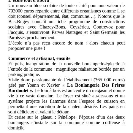
L’école tout d’abord
Un nouveau bloc scolaire de toute clarté pour une valeur de
703000 euros répartie entre différents organismes comme il se
doit (conseil départemental, état, commune…). Notons que le
Bas-Bugey connaît un riche programme de constructions
scolaires avec Chazey-Bons, Ceyzérieu, Contrevoz pour
l’acquis, s’ensuivront Parves-Nattages et Saint-Germain les
Paroisses prochainement.
L’école n’a pas reçu encore de nom : alors chacun peut
proposer une piste !
Commerce et artisanat, ensuite
Et puis, inauguration de la nouvelle boulangerie-épicerie à
l’entrée de la commune : magnifique réalisation bordée par un
parking pratique.
Visite donc passionnante de l’établissement (365 000 euros)
géré par Yoann et Xavier
« La Boulangerie Des Frères
Bardoulet ».
Le four à bois est au centre du magasin et donne
vie à ce vaste domaine. Le foyer est situé au-dessous et un
système projette les flammes dans l’espace de cuisson en
permettant une variation de la chaleur désirée. Les pains en
sont délicieux et valent le détour.
Et cerise sur le gâteau : Pénélope, l’épouse d’un des deux
boulangers s’installe sur la commune comme coiffeuse à
domicile.