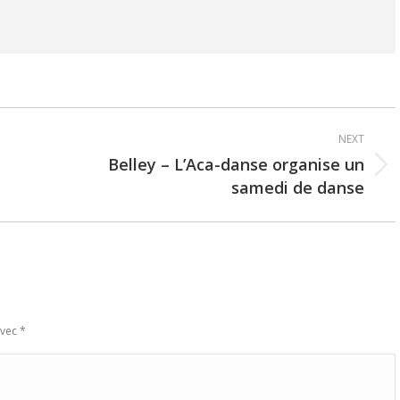
NEXT
Belley – L’Aca-danse organise un
Next
samedi de danse
post:
avec
*