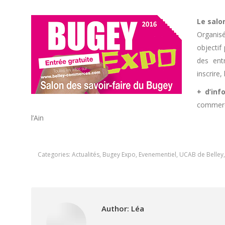
Le salo
Organisé
objectif 
des ent
inscrire,
+ d’info
commerci
l’Ain
Categories:
Actualités
,
Bugey Expo
,
Evenementiel
,
UCAB de Belley
Author:
Léa