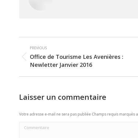
Post
PREVIOUS
navigation
Office de Tourisme Les Avenières :
Previous
Newletter Janvier 2016
post:
Laisser un commentaire
Votre adresse e-mail ne sera pas publiée Champs requis marqués 
Commentaire