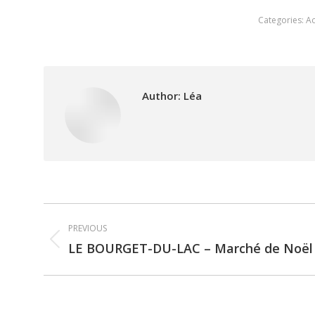
Categories:
Ac
Author:
Léa
Post
PREVIOUS
navigation
LE BOURGET-DU-LAC – Marché de Noël 
Previous
post: