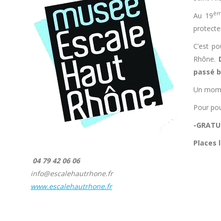
è
Au 19
protecte
C’est p
Rhône.
passé b
Un momen
Pour pou
-GRATU
Places 
04 79 42 06 06
info@escalehautrhone.fr
www.escalehautrhone.fr