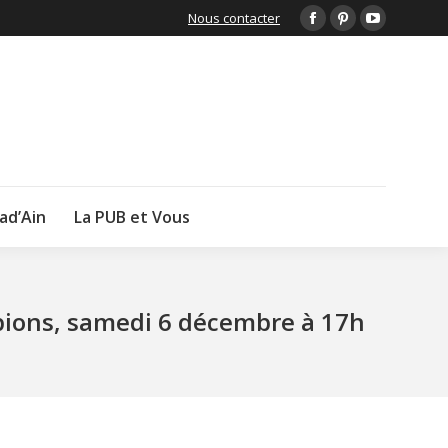
Nous contacter
Facebook
Pinterest
YouTube
page
page
page
opens
opens
opens
in
in
in
new
new
new
window
window
window
lad’Ain
La PUB et Vous
pions, samedi 6 décembre à 17h