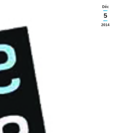
Déc
5
2014