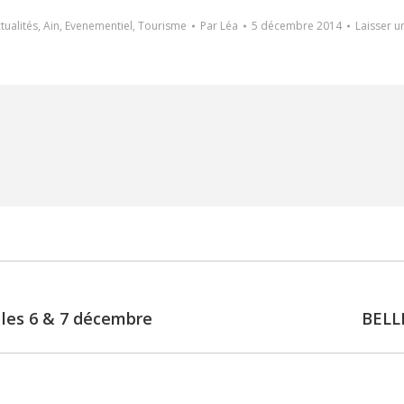
tualités
,
Ain
,
Evenementiel
,
Tourisme
Par
Léa
5 décembre 2014
Laisser 
les 6 & 7 décembre
BELLE
Next
post: