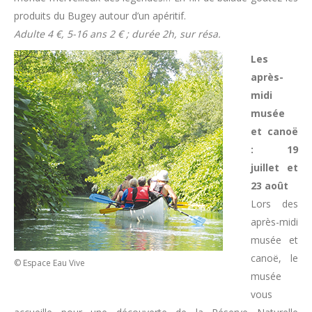
produits du Bugey autour d’un apéritif.
Adulte 4 €, 5-16 ans 2 € ; durée 2h, sur résa.
Les
après-
midi
musée
et canoë
: 19
juillet et
23 août
Lors des
après-midi
musée et
canoë, le
© Espace Eau Vive
musée
vous