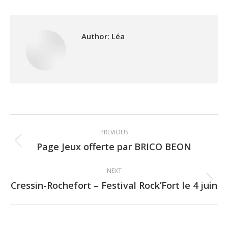
Author:
Léa
Post
PREVIOUS
navigation
Page Jeux offerte par BRICO BEON
Previous
post:
NEXT
Cressin-Rochefort – Festival Rock’Fort le 4 juin
Next
post: