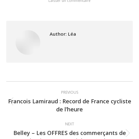
Laisser un commentaire
Author:
Léa
Post
PREVIOUS
navigation
Francois Lamiraud : Record de France cycliste
Previous
de l’heure
post:
NEXT
Belley – Les OFFRES des commerçants de
Next