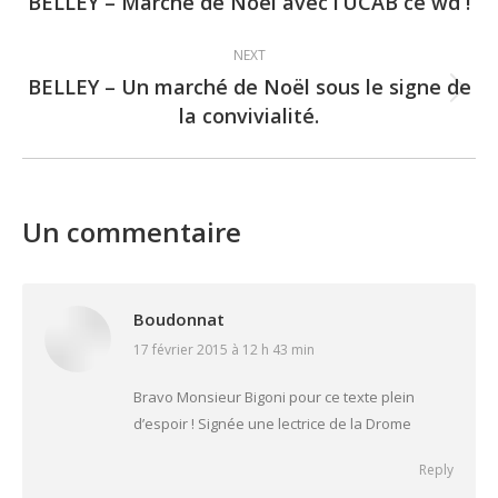
navigation
BELLEY – Marché de Noël avec l’UCAB ce wd !
Previous
post:
NEXT
BELLEY – Un marché de Noël sous le signe de
Next
la convivialité.
post:
Un commentaire
Boudonnat
17 février 2015 à 12 h 43 min
says:
Bravo Monsieur Bigoni pour ce texte plein
d’espoir ! Signée une lectrice de la Drome
Reply