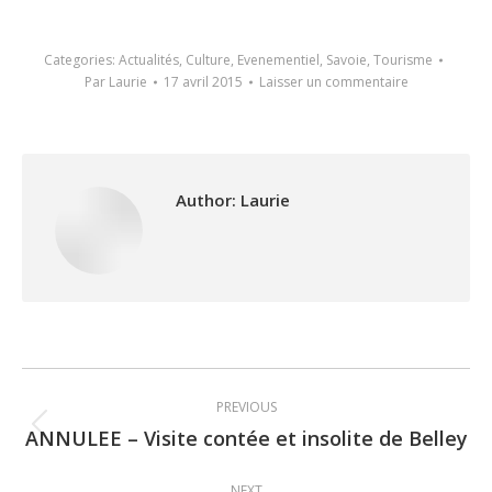
Categories:
Actualités
,
Culture
,
Evenementiel
,
Savoie
,
Tourisme
Par
Laurie
17 avril 2015
Laisser un commentaire
Author:
Laurie
Post
PREVIOUS
navigation
ANNULEE – Visite contée et insolite de Belley
Previous
post:
NEXT