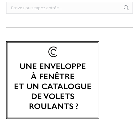
Search: