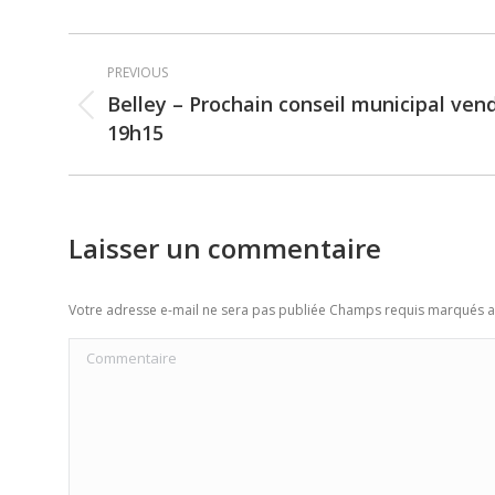
Post
PREVIOUS
navigation
Belley – Prochain conseil municipal vend
Previous
19h15
post:
Laisser un commentaire
Votre adresse e-mail ne sera pas publiée Champs requis marqués 
Commentaire