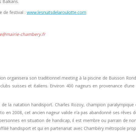
s Balkans.
 de festival :
www.lesnuitsdelaroulotte.com
ere@mairie-chambery.fr
ation organisera son traditionnel meeting à la piscine de Buisson R
 clubs suisses et italiens. Environ 400 nageurs en provenance d’une
su de la natation handisport. Charles Rozoy, champion paralympique 
to en 2008, cet ancien nageur valide n’a pas abandonné ses rêves de
s personnes en situation de handicap, il est membre ou parrain de no
affilié handisport et qui en partenariat avec Chambéry métropole pr