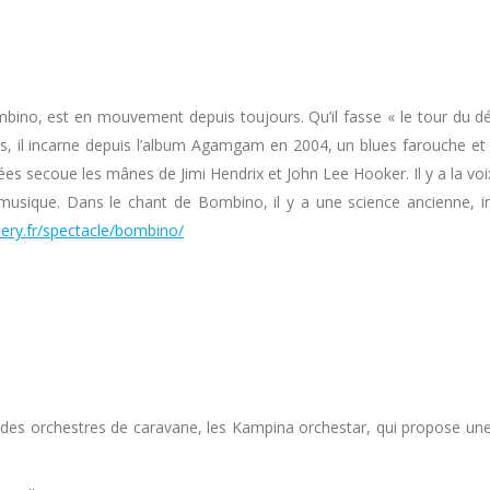
bino, est en mouvement depuis toujours. Qu’il fasse « le tour du dés
ées, il incarne depuis l’album Agamgam en 2004, un blues farouche et
rées secoue les mânes de Jimi Hendrix et John Lee Hooker. Il y a la vo
 de la musique. Dans le chant de Bombino, il y a une science ancienn
ry.fr/spectacle/bombino/
n des orchestres de caravane, les Kampina orchestar, qui propose une 