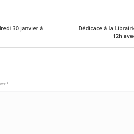
redi 30 janvier à
Dédicace à la Librair
Next
12h avec
post:
avec
*