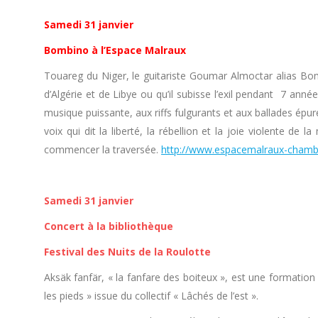
Samedi 31 janvier
Bombino à l’Espace Malraux
Touareg du Niger, le guitariste Goumar Almoctar alias Bom
d’Algérie et de Libye ou qu’il subisse l’exil pendant 7 ann
musique puissante, aux riffs fulgurants et aux ballades épu
voix qui dit la liberté, la rébellion et la joie violente
commencer la traversée.
http://www.espacemalraux-chambe
Samedi 31 janvier
Concert à la bibliothèque
Festival des Nuits de la Roulotte
Aksäk fanfär, « la fanfare des boiteux », est une formatio
les pieds » issue du collectif « Lâchés de l’est ».