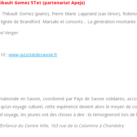
hibault Gomez 5Tet (partenariat Apejs)
Thibault Gomez (piano), Pierre Marie Lapprand (sax ténor), Robins
lignée de Brandford Marsalis et consorts… La génération montante d
nd Verger
10 ;
www.jazzclubdesavoie.fr
nationale en Savoie, coordonné par Pays de Savoie solidaires, ac
 qu’un voyage culturel, cette expérience devient alors le moyen de c
el voyage, les jeunes ont des choses à dire : ils témoigneront lors de
l’Enfance du Centre Ville, 163 rue de la Calamine à Chambéry