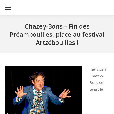
Chazey-Bons – Fin des
Préambouilles, place au festival
Artzébouilles !
Hier soir à
Chazey-
Bons se
tenait le