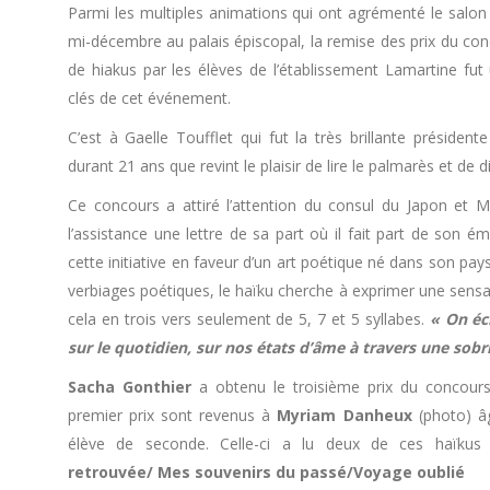
Parmi les multiples animations qui ont agrémenté le salon 
mi-décembre au palais épiscopal, la remise des prix du con
de hiakus par les élèves de l’établissement Lamartine f
clés de cet événement.
C’est à Gaelle Toufflet qui fut la très brillante présiden
durant 21 ans que revint le plaisir de lire le palmarès et de di
Ce concours a attiré l’attention du consul du Japon et M
l’assistance une lettre de sa part où il fait part de son ém
cette initiative en faveur d’un art poétique né dans son pays
verbiages poétiques, le haïku cherche à exprimer une sens
cela en trois vers seulement de 5, 7 et 5 syllabes.
« On écr
sur le quotidien, sur nos états d’âme à travers une sobr
Sacha Gonthier
a obtenu le troisième prix du concours
premier prix sont revenus à
Myriam Danheux
(photo) â
élève de seconde. Celle-ci a lu deux de ces haïku
retrouvée/ Mes souvenirs du passé/Voyage oublié