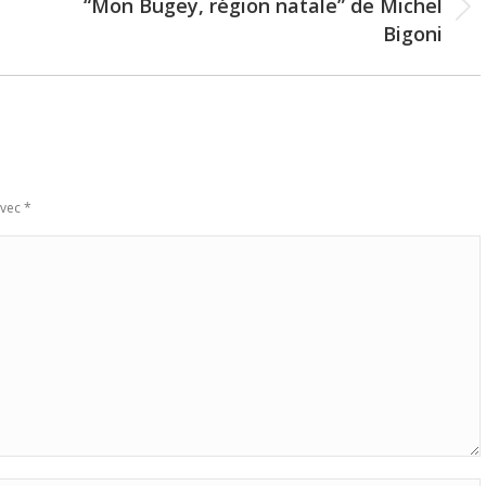
“Mon Bugey, région natale” de Michel
Next
Bigoni
post:
avec
*