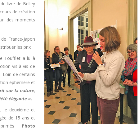
du livre de Belley
cours de création
ut un des moments
te de France-Japon
stribuer les prix.
e Toufflet a lu à
otion vis-à-vis de
. Loin de certains
ation éphémère et
it sur la nature,
iété élégante ».
, le deuxième et
gée de 15 ans et
s primés :
Photo