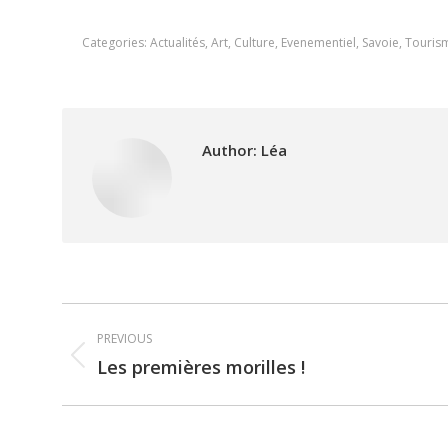
Categories:
Actualités
,
Art
,
Culture
,
Evenementiel
,
Savoie
,
Touris
Author:
Léa
Post
PREVIOUS
navigation
Les premières morilles !
Previous
post: