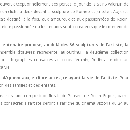
ouvert exceptionnellement ses portes le jour de la Saint-Valentin de
 un cliché à deux devant la sculpture de Roméo et Juliette d’Auguste
ait destiné, à la fois, aux amoureux et aux passionnées de Rodin.
étreinte passionnée où les amants sont conscients que le moment de
entenaire propose, au delà des 36 sculptures de l’artiste, la
semble d’œuvres représente, aujourd’hui, la deuxième collection
és ou lithographies consacrés au corps féminin, Rodin a produit un
a vie.
e 40 panneaux, en libre accès, relayant la vie de l’artiste.
Pour
ion des familles et des enfants.
le réalisera une composition florale du Penseur de Rodin. Et puis, parmi
 consacrés à l’artiste seront à l’affiche du cinéma Victoria du 24 au