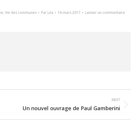
me
,
Vie des communes
Par
Léa
16 mars 2017
Laisser un commentaire
NEXT
Un nouvel ouvrage de Paul Gamberini
Next
post: