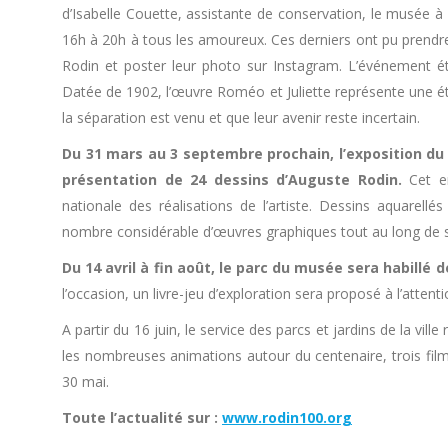
d’Isabelle Couette, assistante de conservation, le musée à 
16h à 20h à tous les amoureux. Ces derniers ont pu prendre
Rodin et poster leur photo sur Instagram. L’événement ét
Datée de 1902, l’œuvre Roméo et Juliette représente une 
la séparation est venu et que leur avenir reste incertain.
Du 31 mars au 3 septembre prochain, l’exposition du c
présentation de 24 dessins d’Auguste Rodin.
Cet en
nationale des réalisations de l’artiste. Dessins aquarell
nombre considérable d’œuvres graphiques tout au long de s
Du 14 avril à fin août, le parc du musée sera habillé d
l’occasion, un livre-jeu d’exploration sera proposé à l’attent
A partir du 16 juin, le service des parcs et jardins de la vil
les nombreuses animations autour du centenaire, trois films
30 mai.
Toute l’actualité sur :
www.rodin100.org