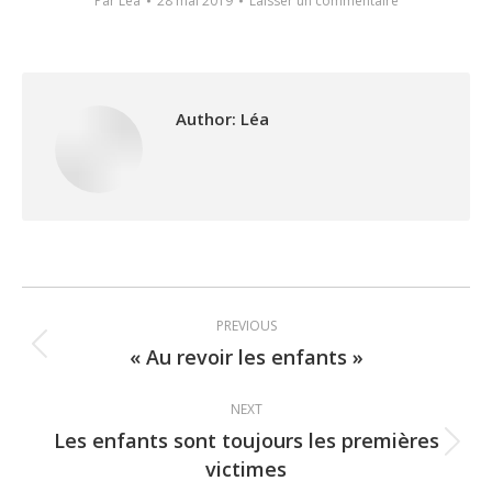
Par
Léa
28 mai 2019
Laisser un commentaire
Author:
Léa
Post
PREVIOUS
navigation
« Au revoir les enfants »
Previous
post:
NEXT
Les enfants sont toujours les premières
Next
victimes
post: