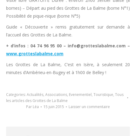
Visite libre GRATUITE Durée : environ 2h00 Sentier balisé (8
bornes) – Départ au pied des Grottes de La Balme (borne N°1)
Possibilité de pique-nique (borne N°5)
Guide « Découverte » remis gratuitement sur demande à
l’accueil des Grottes de La Balme.
+ d’infos : 04 74 96 95 00 – info@grotteslabalme.com –
www.grotteslabalme.com
Les Grottes de La Balme, C’est en Isère, à seulement 20
minutes d’Ambérieu-en-Bugey et à 1h00 de Belley !
Categories:
Actualités
,
Associations
,
Evenementiel
,
Touristique
,
Tous
les articles des Grottes de La Balme
Par
Léa
15 juin 2015
Laisser un commentaire