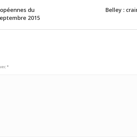
ropéennes du
Belley : cra
Next
septembre 2015
post:
avec
*