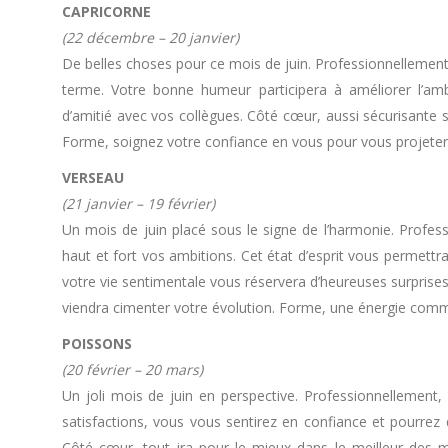
CAPRICORNE
(22 décembre – 20 janvier)
De belles choses pour ce mois de juin. Professionnellement
terme. Votre bonne humeur participera à améliorer l’amb
d’amitié avec vos collègues. Côté cœur, aussi sécurisante so
Forme, soignez votre confiance en vous pour vous projeter 
VERSEAU
(21 janvier – 19 février)
Un mois de juin placé sous le signe de l’harmonie. Profes
haut et fort vos ambitions. Cet état d’esprit vous permet
votre vie sentimentale vous réservera d’heureuses surprises 
viendra cimenter votre évolution. Forme, une énergie commu
POISSONS
(20 février – 20 mars)
Un joli mois de juin en perspective. Professionnellement,
satisfactions, vous vous sentirez en confiance et pourrez d
Côté cœur, tout ira pour le mieux dans le meilleur des m