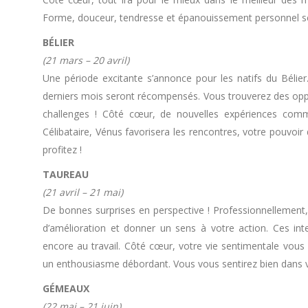
Forme, douceur, tendresse et épanouissement personnel se
BÉLIER
(21 mars – 20 avril)
Une période excitante s’annonce pour les natifs du Bélier
derniers mois seront récompensés. Vous trouverez des oppo
challenges ! Côté cœur, de nouvelles expériences commu
Célibataire, Vénus favorisera les rencontres, votre pouvoir
profitez !
TAUREAU
(21 avril – 21 mai)
De bonnes surprises en perspective ! Professionnellement, 
d’amélioration et donner un sens à votre action. Ces int
encore au travail. Côté cœur, votre vie sentimentale vous
un enthousiasme débordant. Vous vous sentirez bien dans vo
GÉMEAUX
(22 mai – 21 juin)