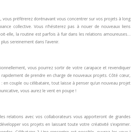
, vous préférerez dorénavant vous concentrer sur vos projets à long
iance collective. Vous n’hésiterez pas à nouer de nouveaux liens
it-elle, la routine est parfois à fuir dans les relations amoureuses…
plus sereinement dans l’avenir.
sionnellement, vous pourrez sortir de votre carapace et revendiquer
tra rapidement de prendre en charge de nouveaux projets. Côté cœur,
: en couple ou célibataire, tout laisse à penser qu’un nouveau projet
nicative, vous aurez le vent en poupe !
 les relations avec vos collaborateurs vous apporteront de grandes
évelopper vos projets en laissant toute votre créativité s’exprimer.
ondes. Célibataire ? Une rencontre est possible, ouvrez les yeux !