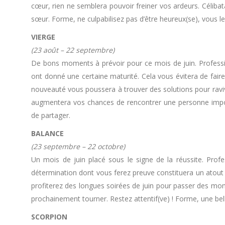
cœur, rien ne semblera pouvoir freiner vos ardeurs. Céliba
sœur. Forme, ne culpabilisez pas d’être heureux(se), vous 
VIERGE
(23 août – 22 septembre)
De bons moments à prévoir pour ce mois de juin. Profess
ont donné une certaine maturité. Cela vous évitera de fair
nouveauté vous poussera à trouver des solutions pour raviv
augmentera vos chances de rencontrer une personne import
de partager.
BALANCE
(23 septembre – 22 octobre)
Un mois de juin placé sous le signe de la réussite. Profe
détermination dont vous ferez preuve constituera un atout 
profiterez des longues soirées de juin pour passer des mome
prochainement tourner. Restez attentif(ve) ! Forme, une belle
SCORPION