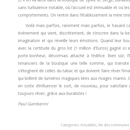
sans turbulence notable, où l’accueil est immuable et où l
comportements. On rentre dans l’établissement la mine trist
Voilà mais parfois, rarement mais parfois, le hasard cap
événement qui vient, discrètement, de s’inscrire dans la bel
imagination et qui réveille leurs émotions. Quand leur b
avec la certitude du gros lot (1 million d’Euros) gagné ici
porte-bonheur, désormais attaché à l’édifice. Bien sûr, 
tenanciers de la boutique une telle somme, qui transite
s’éloignent de celles du tabac et qui doivent faire rêver l’i
qui brillent de lumières magiques liées aux rivages marins. 
en sorte d’influencer le sort, de nouveau, pour satisfair
toujours rêver, grâce aux buralistes !
Paul Gamberini
Categories:
Actualités
,
Vie des communes