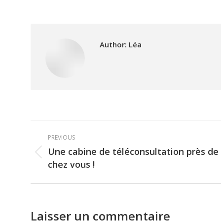
Author:
Léa
Post
PREVIOUS
navigation
Une cabine de téléconsultation près de
Previous
chez vous !
post:
Laisser un commentaire