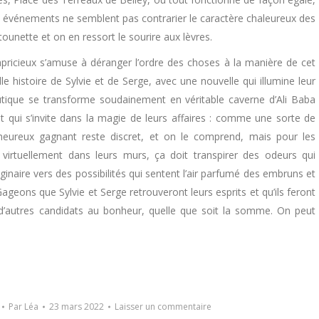
es événements ne semblent pas contrarier le caractère chaleureux des
ounette et on en ressort le sourire aux lèvres.
ricieux s’amuse à déranger l’ordre des choses à la manière de cet
le histoire de Sylvie et de Serge, avec une nouvelle qui illumine leur
outique se transforme soudainement en véritable caverne d’Ali Baba
 et qui s’invite dans la magie de leurs affaires : comme une sorte de
l’heureux gagnant reste discret, et on le comprend, mais pour les
 virtuellement dans leurs murs, ça doit transpirer des odeurs qui
maginaire vers des possibilités qui sentent l’air parfumé des embruns et
Gageons que Sylvie et Serge retrouveront leurs esprits et qu’ils feront
e d’autres candidats au bonheur, quelle que soit la somme. On peut
Par
Léa
23 mars 2022
Laisser un commentaire