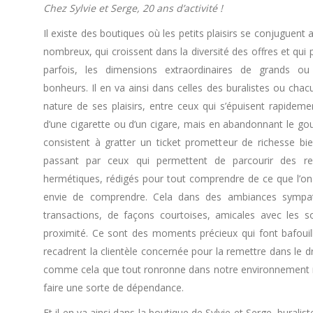
Chez Sylvie et Serge, 20 ans d’activité !
Il existe des boutiques où les petits plaisirs se conjuguent 
nombreux, qui croissent dans la diversité des offres et qui 
parfois, les dimensions extraordinaires de grands o
bonheurs. Il en va ainsi dans celles des buralistes ou chac
nature de ses plaisirs, entre ceux qui s’épuisent rapidem
d’une cigarette ou d’un cigare, mais en abandonnant le gou
consistent à gratter un ticket prometteur de richesse bie
passant par ceux qui permettent de parcourir des re
hermétiques, rédigés pour tout comprendre de ce que l’o
envie de comprendre. Cela dans des ambiances sympathi
transactions, de façons courtoises, amicales avec les s
proximité. Ce sont des moments précieux qui font bafouiller
recadrent la clientèle concernée pour la remettre dans le dr
comme cela que tout ronronne dans notre environnement nat
faire une sorte de dépendance.
Et il en va ainsi dans la boutique de Sylvie et Serge, bural