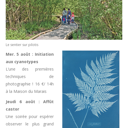
Le sentier sur pilotis
Mer. 5 août : Initiation
aux cyanotypes
L’une des premières
techniques de
photographie ! 16 €/ 14h
à la Maison du Marais
Jeudi 6 août : Affût
castor
Une soirée pour espérer
observer le plus grand