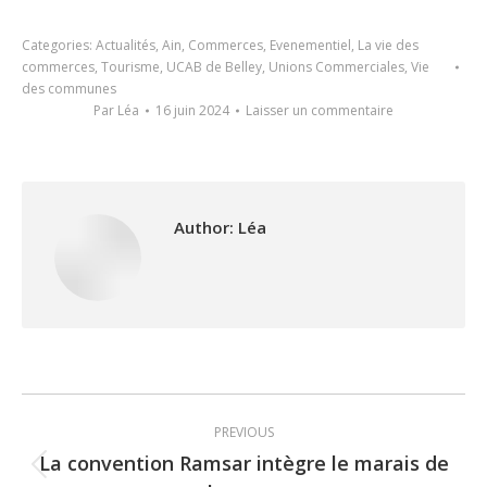
Categories:
Actualités
,
Ain
,
Commerces
,
Evenementiel
,
La vie des
commerces
,
Tourisme
,
UCAB de Belley
,
Unions Commerciales
,
Vie
des communes
Par
Léa
16 juin 2024
Laisser un commentaire
Author:
Léa
Post
PREVIOUS
navigation
La convention Ramsar intègre le marais de
Previous