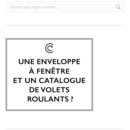
Search: