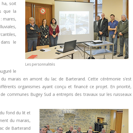
 ha, soit
s que la
 : mares,
uviales,
ntiles,
 dans le
Les personnalités
auguré le
ue du marais en amont du lac de Barterand. Cette cérémonie s’est
fférents organismes ayant conçu et financé ce projet. En priorité,
e communes Bugey Sud a entrepris des travaux sur les ruisseaux
u fond du lit et
ement du marais,
 lac de Barterand