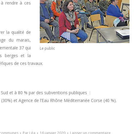
 à rendre à ces
rer la qualité de
nge du marais,
tementale 37 qui
Le public
es berges et la
éfiques de ces travaux.
ud et à 80 % par des subventions publiques :
 (30%) et Agence de l’Eau Rhône Méditerranée Corse (40 %).
s communes
Par
Léa
16 janvier 2020
Laisser un commentaire