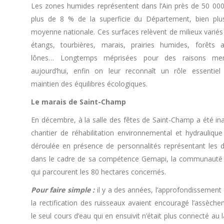
Les zones humides représentent dans l’Ain près de 50 000
plus de 8 % de la superficie du Département, bien plu
moyenne nationale. Ces surfaces relèvent de milieux variés
étangs, tourbières, marais, prairies humides, forêts all
lônes… Longtemps méprisées pour des raisons merca
aujourd’hui, enfin on leur reconnaît un rôle essentiel
maintien des équilibres écologiques.
Le marais de Saint-Champ
En décembre, à la salle des fêtes de Saint-Champ a été in
chantier de réhabilitation environnemental et hydrauliq
déroulée en présence de personnalités représentant les di
dans le cadre de sa compétence Gemapi, la communauté d
qui parcourent les 80 hectares concernés.
Pour faire simple :
il y a des années, l’approfondissement d
la rectification des ruisseaux avaient encouragé l’assèch
le seul cours d’eau qui en ensuivit n’était plus connecté au