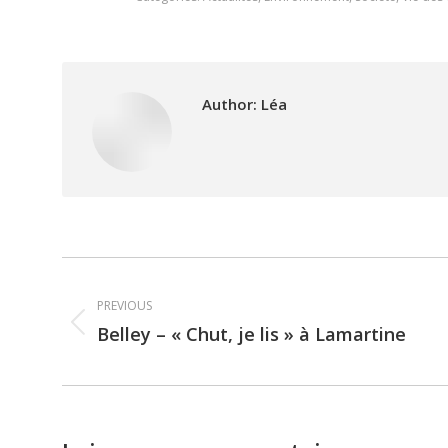
Author:
Léa
Post
PREVIOUS
navigation
Belley – « Chut, je lis » à Lamartine
Previous
post: