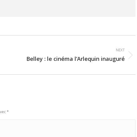
NEXT
Belley : le cinéma l’Arlequin inauguré
Next
post:
avec
*