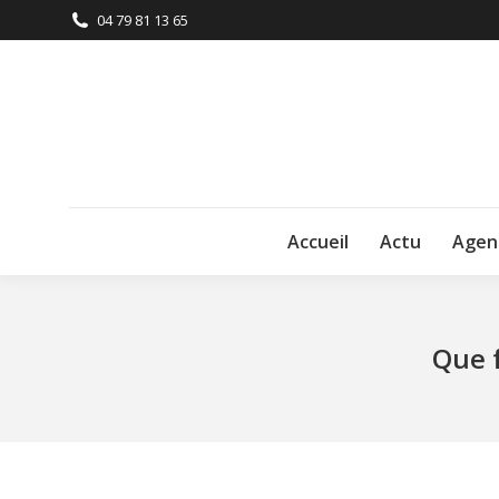
04 79 81 13 65
Accueil
Actu
Agen
Que f