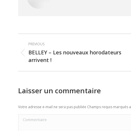
Post
PREVIOUS
navigation
BELLEY – Les nouveaux horodateurs
Previous
arrivent !
post:
Laisser un commentaire
Votre adresse e-mail ne sera pas publiée Champs requis marqués 
Commentaire