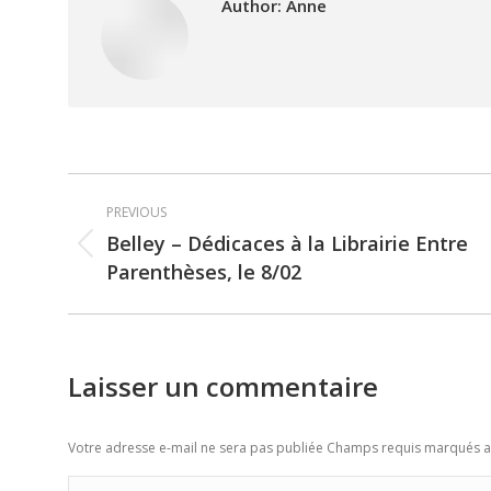
Author:
Anne
Post
PREVIOUS
navigation
Belley – Dédicaces à la Librairie Entre
Previous
Parenthèses, le 8/02
post:
Laisser un commentaire
Votre adresse e-mail ne sera pas publiée Champs requis marqués 
Commentaire