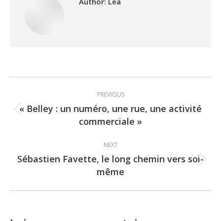
Author:
Léa
Post
PREVIOUS
navigation
« Belley : un numéro, une rue, une activité
Previous
commerciale »
post:
NEXT
Sébastien Favette, le long chemin vers soi-
Next
même
post: